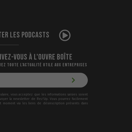
TER LES PODCASTS
IVEZ-VOUS À L'OUVRE BOÎTE
VEZ TOUTE L’ACTUALITÉ UTILE AUX ENTREPRISES
laire, vous acceptez que les informations saisies soient
nvoyer la newsletter de Rez'Up. Vous pourrez facilement
ut moment via les liens de désinscription présents dans