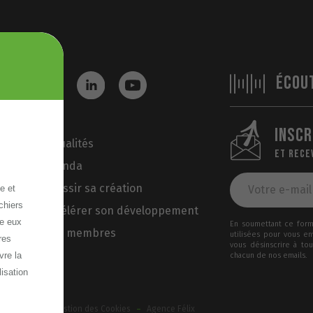
ÉCOU
INSCR
Actualités
ET RECE
Agenda
Réussir sa création
e et
chiers
Accélérer son développement
re eux
En soumettant ce formu
Nos membres
utilisées pour vous e
res
vous désinscrire à to
vre la
chacun de nos emails.
lisation
-
-
ux cookies
Gestion des Cookies
Agence Félix