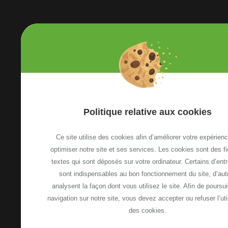
Etoile Annemasse Genève
Politique relative aux cookies
13, Avenue Emile Zola
74100 Annemasse, France
Ce site utilise des cookies afin d’améliorer votre expérienc
Voir le plan d'accès
optimiser notre site et ses services. Les cookies sont des fi
textes qui sont déposés sur votre ordinateur. Certains d’ent
sont indispensables au bon fonctionnement du site, d’aut
NOUS CONTACTER
analysent la façon dont vous utilisez le site. Afin de poursui
navigation sur notre site, vous devez accepter ou refuser l’uti
des cookies.
-
-
Plan de site
Mentions légales
Politique relative a