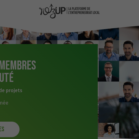
 membres
uté
de projets
nnée
es