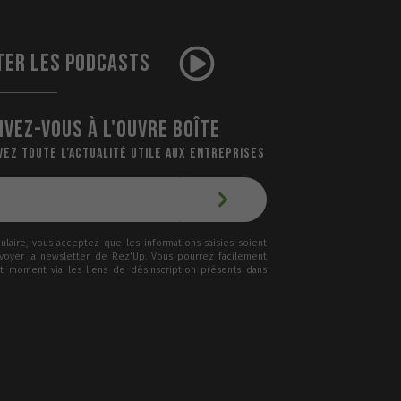
TER LES PODCASTS
IVEZ-VOUS À L'OUVRE BOÎTE
VEZ TOUTE L’ACTUALITÉ UTILE AUX ENTREPRISES
laire, vous acceptez que les informations saisies soient
nvoyer la newsletter de Rez'Up. Vous pourrez facilement
ut moment via les liens de désinscription présents dans