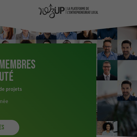
 membres
uté
de projets
nnée
es