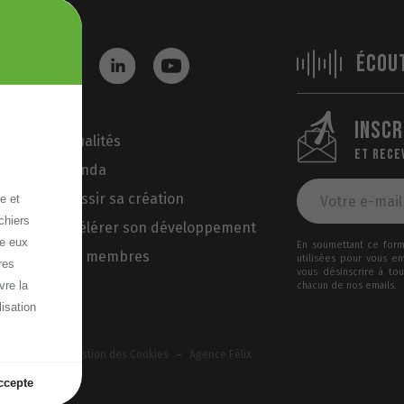
ÉCOU
INSCR
Actualités
ET RECE
Agenda
Réussir sa création
e et
chiers
Accélérer son développement
re eux
En soumettant ce formu
Nos membres
utilisées pour vous e
res
vous désinscrire à to
vre la
chacun de nos emails.
lisation
-
-
ux cookies
Gestion des Cookies
Agence Félix
ccepte