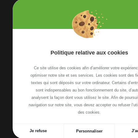
Etoile Annemasse Genève
Politique relative aux cookies
13, Avenue Emile Zola
74100 Annemasse, France
Ce site utilise des cookies afin d’améliorer votre expérienc
Voir le plan d'accès
optimiser notre site et ses services. Les cookies sont des fi
textes qui sont déposés sur votre ordinateur. Certains d’ent
sont indispensables au bon fonctionnement du site, d’aut
NOUS CONTACTER
analysent la façon dont vous utilisez le site. Afin de poursui
navigation sur notre site, vous devez accepter ou refuser l’uti
des cookies.
-
-
Plan de site
Mentions légales
Politique relative a
Je refuse
J’a
Personnaliser