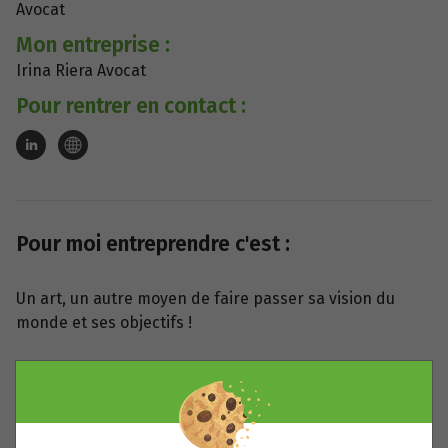
Avocat
Mon entreprise :
Irina Riera Avocat
Pour rentrer en contact :
Pour moi entreprendre c'est :
Un art, un autre moyen de faire passer sa vision du
monde et ses objectifs !
Mon intervention, mon expertise, mon offre
de service pour la communauté :