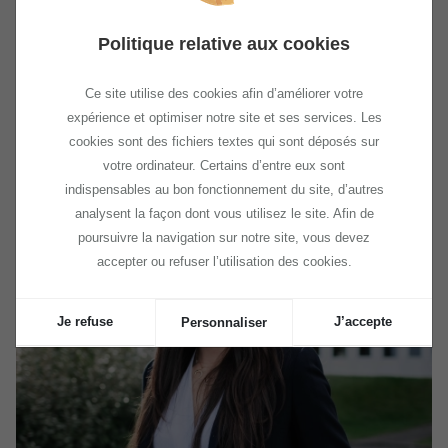
J'interviens dans le cadre de Rez'Up au cours des
ateliers relatifs à la structuration juridique et aux
Politique relative aux cookies
garanties. J'assure également des entretiens experts.
Mon domaine de prédilection : les questions ayant trait
Ce site utilise des cookies afin d’améliorer votre
au digital, au numérique, à la transition, ainsi que plus
expérience et optimiser notre site et ses services. Les
généralement la création (y compris artistique).
cookies sont des fichiers textes qui sont déposés sur
votre ordinateur. Certains d’entre eux sont
indispensables au bon fonctionnement du site, d’autres
analysent la façon dont vous utilisez le site. Afin de
poursuivre la navigation sur notre site, vous devez
accepter ou refuser l’utilisation des cookies.
Je refuse
J’accepte
Personnaliser