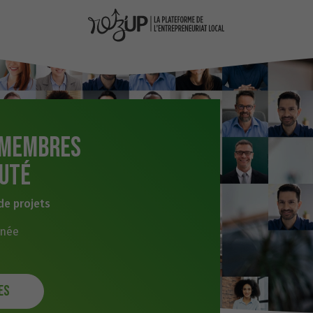
 membres
uté
de projets
nnée
es