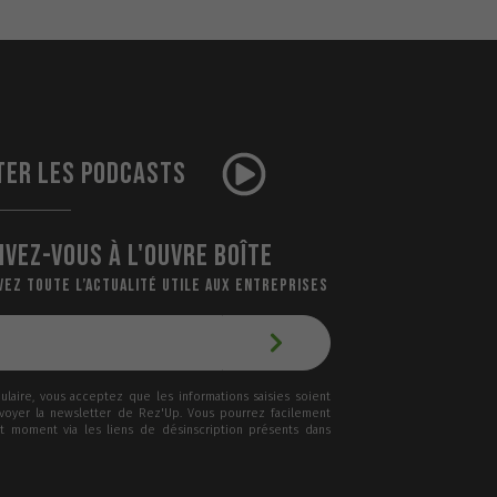
TER LES PODCASTS
IVEZ-VOUS À L'OUVRE BOÎTE
VEZ TOUTE L’ACTUALITÉ UTILE AUX ENTREPRISES
laire, vous acceptez que les informations saisies soient
nvoyer la newsletter de Rez'Up. Vous pourrez facilement
ut moment via les liens de désinscription présents dans