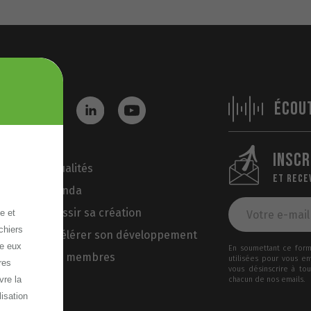
ÉCOU
INSCR
Actualités
ET RECE
Agenda
Réussir sa création
e et
chiers
Accélérer son développement
re eux
En soumettant ce formu
Nos membres
utilisées pour vous e
res
vous désinscrire à to
vre la
chacun de nos emails.
lisation