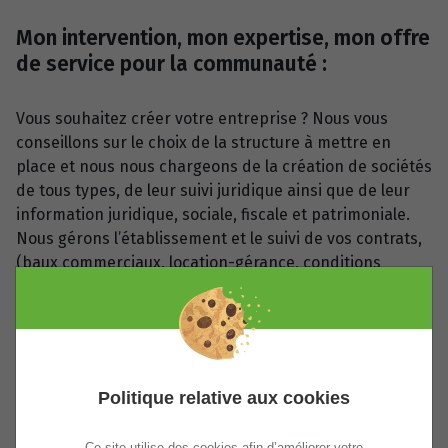
Mon intervention, mon expertise, mon offre
de service pour la communauté :
Vous souhaitez créer votre entreprise ? Nous vous
conseillons sur le choix de la structure à mettre en
place et nous nous chargeons de la création de sociétés
de tous types, de leur suivi juridique ainsi que de leur
information juridique, sociale, fiscale et patrimoniale.
Nous gérons l’établissement et le suivi de vos contrats,
(baux commerciaux, location-gérance, conditions
générales de vente, pacte d’associés, …). Nous vous
conseillons et vous assistons dans tous vos projets
d’acquisition, de vente, de transmission, de
restructuration de capital, de transformation.
Nous vous proposons nos services d’avocat en droit
Politique relative aux cookies
social. Nous intervenons dans les relations individuelles
(embauche, contrat de travail, droit disciplinaire,
Ce site utilise des cookies afin d’améliorer votre