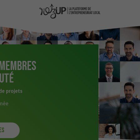
 membres
uté
de projets
nnée
es