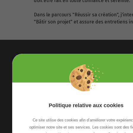
doit être fait en toute confiance et sérénité.
Dans le parcours "Réussir sa création", j'inte
"Bâtir son projet" et assure des entretiens in
Etoile Annemasse Genève
Politique relative aux cookies
13, Avenue Emile Zola
74100 Annemasse, France
Ce site utilise des cookies afin d’améliorer votre expérienc
Voir le plan d'accès
optimiser notre site et ses services. Les cookies sont des fi