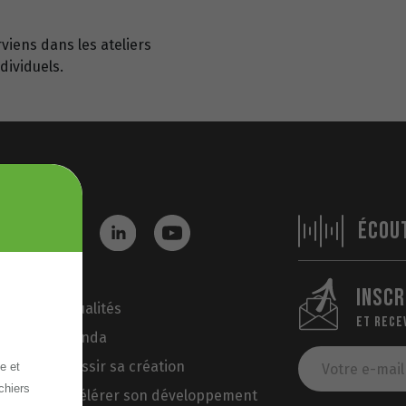
rviens dans les ateliers
dividuels.
ÉCOU
INSCR
Actualités
ET RECE
Agenda
Réussir sa création
e et
chiers
Accélérer son développement