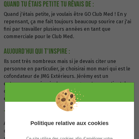
QUAND TU ÉTAIS PETITE TU RÊVAIS DE :
Quand j'étais petite, je voulais être GO Club Med ! En y
repensant, ça me fait toujours beaucoup sourire car j'ai
fini par travailler plusieurs années en tant que
commerciale pour le Club Med.
AUJOURD’HUI QUI T’INSPIRE :
Ils sont très nombreux mais si je devais citer une
personne en particulier, je choisirai mon mari qui est le
cofondateur de JMG Extérieurs. Jérémy est un
entrepreneur né qui m'accompagne et me soutient dans
cette aventure incroyable. Il m'inspire quotidiennement
et je le remercie.
TON PARCOURS EN QUELQUES MOTS :
Politique relative aux cookies
Agent de voyages de formation, j'ai toujours travaillé
dans le commerce et je ne m'en lasse pas. J'aime le
relationnel et ce sont toutes ces rencontres qui me font
Ce site utilise des cookies afin d’améliorer votre