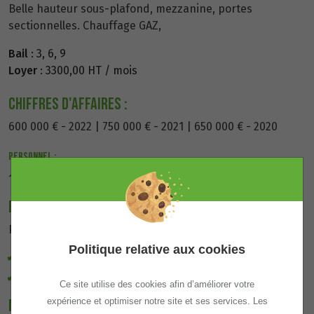
Belle hauteur sous-plafond, mezzanine, portes
sectionnelles. Chauffage GAZ,
Bail
: 3, 6, 9
Loyer
: 3300,00 HT / mois
Chiffres d'affaires :
600 000 € - 2022 | 750 000 € - 2021 | 650 000 € - 2020
Personnel :
1 salarié
Prix de vente :
Prix du fonds de commerce 80 000 € incluant :
Politique relative aux cookies
1 élévateur
1 fourgon
Ce site utilise des cookies afin d’améliorer votre
expérience et optimiser notre site et ses services. Les
Motif de la vente :