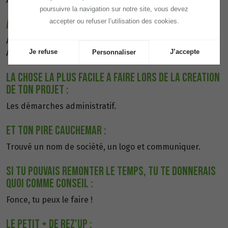
Aline, 31 ans, jeune maman.
poursuivre la navigation sur notre site, vous devez
APRES REZ'UP :
accepter ou refuser l’utilisation des cookies.
Aline, jeune maman de 31 ans et gérante de l'entreprise
Je refuse
J’accepte
Alministratif.
Personnaliser
LA CHOSE LA PLUS FACILE A FAIRE LORS DE LA CREATION
DE TON PROJET :
Les démarches administratif.
ET TON PIRE CAUCHEMAR :
Trouvé un nom de société, un logo et communiquer.
SI TU POUVAIS REMONTER LE TEMPS, TU TE DONNERAIS
QUOI COMME CONSEIL :
Fonce, tu peux le faire !
LE PETIT + DE REZ'UP :