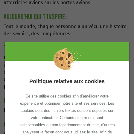
atterrir les avions sur les portes avions.
AUJOURD’HUI QUI T’INSPIRE :
Tout le monde, chaque personne a un vécu une histoire,
des savoirs, des compétences.
TON PARCOURS EN QUELQUES MOTS :
Durant mes études j'ai été hôtesse de caisse et serveuse.
j'ai fais de l'alternance pour obtenir mon BTS assistante
de gestion dans le BTP, j'ai travaillé dans plusieurs
secteurs activité, à tout poste : secrétaire, assistante
Politique relative aux cookies
prospection ou encore assistante de gestion.
Ce site utilise des cookies afin d’améliorer votre
REZ’UP C’EST QUOI POUR TOI :
expérience et optimiser notre site et ses services. Les
La clé du succès.
cookies sont des fichiers textes qui sont déposés sur
votre ordinateur. Certains d’entre eux sont
AVANT REZ'UP :
indispensables au bon fonctionnement du site, d’autres
analysent la façon dont vous utilisez le site. Afin de